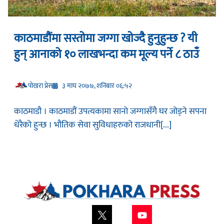
काठमाडौंमा सस्तोमा जग्गा खोज्दै हुनुहुन्छ ? यी
हुन् आनाको १० लाखभन्दा कम मूल्य पर्ने ८ ठाउँ
प‍ोखरा प्रेस
३ माघ २०७७, शनिबार ०६:५२
काठमाडौ । काठमाडौं उपत्यकामा सानो जग्गासँगै घर जोड्ने सपना
धेरैको हुन्छ । भौतिक सेवा सुविधाहरुको राजधानी[...]