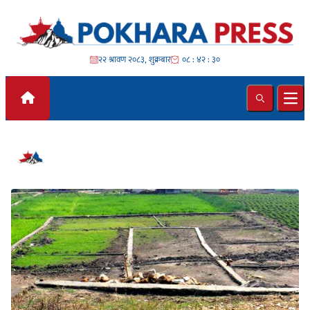
Skip to content
२२ श्रावण २०८३, शुक्रबार
०८ : ४२ : ३१
Search
Ope
#घरजग्गा