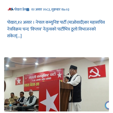
प‍ोखरा प्रेस
१२ असार २०८३, शुक्रबार १७:०३
पोखरा,१२ असार । नेपाल कम्युनिष्ट पार्टी (माओवादी)का महासचिव
नेत्रविक्रम चन्द 'विप्लव' नेतृत्वको पार्टीभित्र ठूलो विभाजनको
संकेत[...]