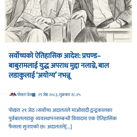
सर्वोच्चको ऐतिहासिक आदेश: प्रचण्ड–
बाबुरामलाई युद्ध अपराध मुद्दा नलाग्ने, बाल
लडाकुलाई ‘अयोग्य’ नभन्नू
प‍ोखरा प्रेस
२९ जेष्ठ २०८३, शुक्रबार १८:२५
पोखरा २९ जेठ ।सर्वोच्च अदालतले माओवादी द्वन्द्वकालका
पूर्वबाललडाकु व्यवस्थापनसम्बन्धी विवादमा एक ऐतिहासिक
फैसला सुनाएको छ। अदालतले[...]