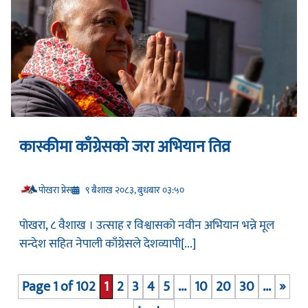
कास्कीमा काँग्रेसको जरा अभियान तिव्र
प‍ोखरा प्रेस
९ बैशाख २०८३, बुधबार ०३:५०
पोखरा, ८ वैशाख । उत्साह र विश्वासको नवीन अभियान भन्ने मूल
सन्देश सहित नेपाली काँग्रेसले देशव्यापी[...]
Page 1 of 102
1
2
3
4
5
...
10
20
30
...
»