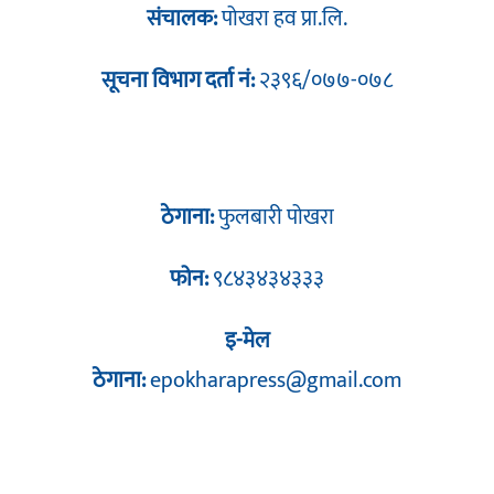
संचालक:
पोखरा हव प्रा.लि.
सूचना विभाग दर्ता नं:
२३९६/०७७-०७८
ठेगाना:
फुलबारी पोखरा
फोन:
९८४३४३४३३३
इ-मेल
ठेगाना:
epokharapress@gmail.com