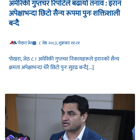
अमेरिकी गुप्तचर रिपोर्टले बढायो तनाव : इरान
अपेक्षाभन्दा छिटो सैन्य रूपमा पुनः शक्तिशाली
बन्दै
प‍ोखरा प्रेस
८ जेष्ठ २०८३, शुक्रबार ११:२१
पोखरा, जेठ ८ । अमेरिकी गुप्तचर निकायहरूले इरानको सैन्य
क्षमता अपेक्षाभन्दा धेरै छिटो पुनः सुदृढ बन्दै[...]