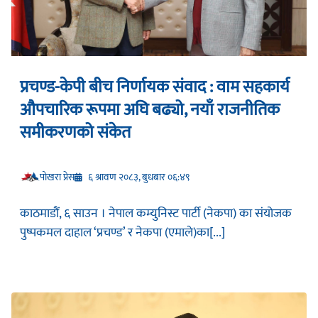
प्रचण्ड-केपी बीच निर्णायक संवाद : वाम सहकार्य
औपचारिक रूपमा अघि बढ्यो, नयाँ राजनीतिक
समीकरणको संकेत
प‍ोखरा प्रेस
६ श्रावण २०८३, बुधबार ०६:४९
काठमाडौं, ६ साउन । नेपाल कम्युनिस्ट पार्टी (नेकपा) का संयोजक
पुष्पकमल दाहाल ‘प्रचण्ड’ र नेकपा (एमाले)का[...]