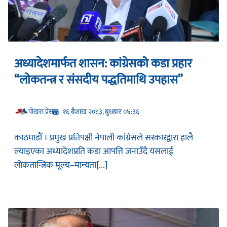
अध्यादेशमार्फत शासन: कांग्रेसको कडा प्रहार
“लोकतन्त्र र संसदीय पद्धतिमाथि उपहास”
प‍ोखरा प्रेस
१६ बैशाख २०८३, बुधबार ०४:३६
काठमाडौं । प्रमुख प्रतिपक्षी नेपाली कांग्रेसले सरकारद्वारा हालै
ल्याइएका अध्यादेशप्रति कडा आपत्ति जनाउँदै यसलाई
लोकतान्त्रिक मूल्य–मान्यता[...]