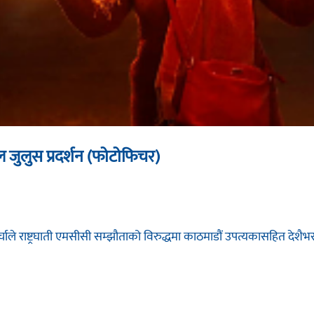
जुलुस प्रदर्शन (फोटोफिचर)
्चाले राष्ट्रघाती एमसीसी सम्झौताको विरुद्धमा काठमाडौं उपत्यकासहित देशैभर[