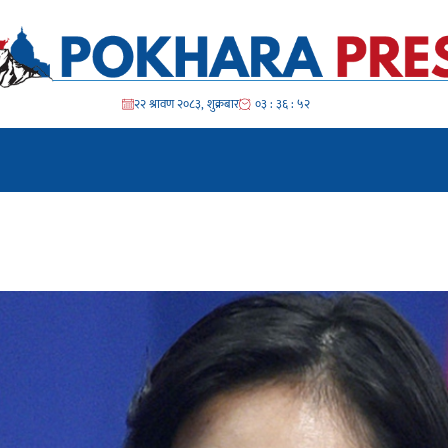
२२ श्रावण २०८३, शुक्रबार
०३ : ३६ : ५४