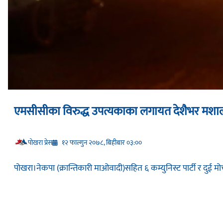
एमसीसीका विरुद्ध उपत्यकाका लगायत देशैभर मशाल 
प‍ोखरा प्रेस
१२ फाल्गुन २०७८, बिहीबार ०३:००
पोखरा।नेकपा (क्रान्तिकारी माओवादी)सहित ६ कम्युनिस्ट पार्टी र दुई मोर