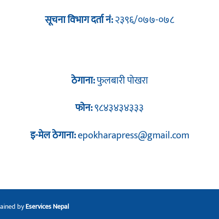
सूचना विभाग दर्ता नं:
२३९६/०७७-०७८
ठेगाना:
फुलबारी पोखरा
फोन:
९८४३४३४३३३
इ-मेल ठेगाना:
epokharapress@gmail.com
tained by
Eservices Nepal