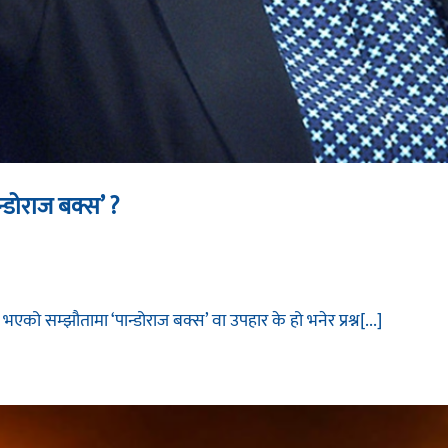
न्डोराज बक्स’ ?
को सम्झौतामा ‘पान्डोराज बक्स’ वा उपहार के हो भनेर प्रश्न[...]