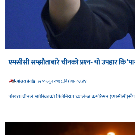
एमसीसी सम्झौताबारे चीनको प्रश्‍न- यो उपहार कि ‘पा
प‍ोखरा प्रेस
१२ फाल्गुन २०७८, बिहीबार ०३:४४
पोखरा।चीनले अमेरिकाको मिलेनियम च्यालेन्ज कर्पोरेसन (एमसीसी)सँग भए