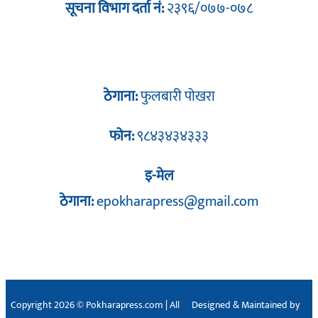
सूचना विभाग दर्ता नं:
२३९६/०७७-०७८
ठेगाना:
फुलबारी पोखरा
फोन:
९८४३४३४३३३
इ-मेल
ठेगाना:
epokharapress@gmail.com
Copyright 2026 © Pokharapress.com | All
Designed & Maintained by