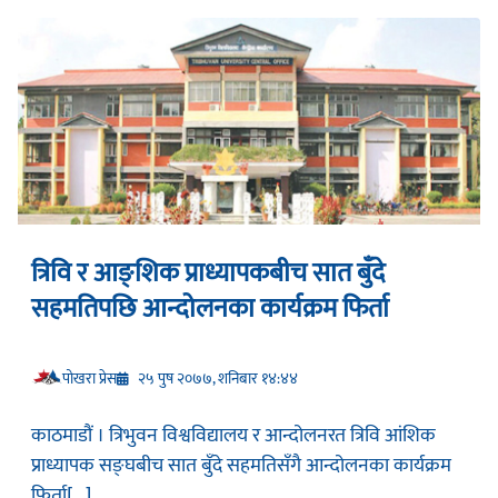
त्रिवि र आङ्शिक प्राध्यापकबीच सात बुँदे
सहमतिपछि आन्दोलनका कार्यक्रम फिर्ता
प‍ोखरा प्रेस
२५ पुष २०७७, शनिबार १४:४४
काठमाडौं । त्रिभुवन विश्वविद्यालय र आन्दोलनरत त्रिवि आंशिक
प्राध्यापक सङ्घबीच सात बुँदे सहमतिसँगै आन्दोलनका कार्यक्रम
फिर्ता[...]