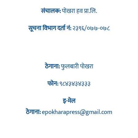
संचालक:
पोखरा हव प्रा.लि.
सूचना विभाग दर्ता नं:
२३९६/०७७-०७८
ठेगाना:
फुलबारी पोखरा
फोन:
९८४३४३४३३३
इ-मेल
ठेगाना:
epokharapress@gmail.com