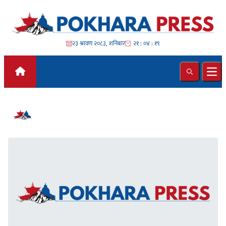
Skip to content
२३ श्रावण २०८३, शनिबार
२१ : ०४ : १९
Search
Ope
#नयाँपत्रिका दैनिक #चीन