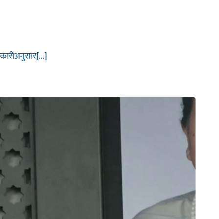
नकारीअनुसार[...]