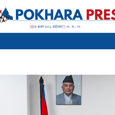
२४ श्रावण २०८३, आईतवार
०५ : १९ : ००