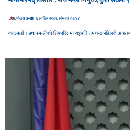
मन्त्रिपरिषद् विस्तार : पाँच मन्त्री नियुक्त, कुल संख्या ९
प‍ोखरा प्रेस
६ आश्विन २०८२, सोमबार ०२:४४
काठमाडौँ । प्रधानमन्त्रीको सिफारिसमा राष्ट्रपति रामचन्द्र पौडेलले आ