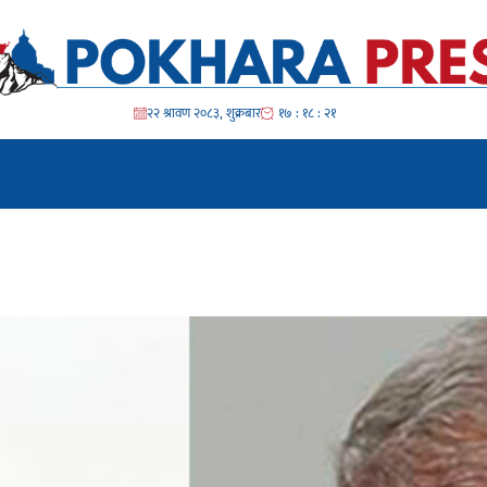
२२ श्रावण २०८३, शुक्रबार
१७ : १८ : २२