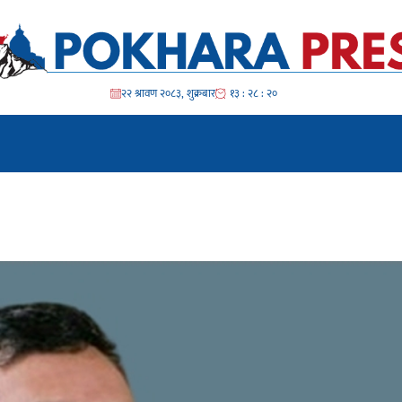
२२ श्रावण २०८३, शुक्रबार
१३ : २८ : २१