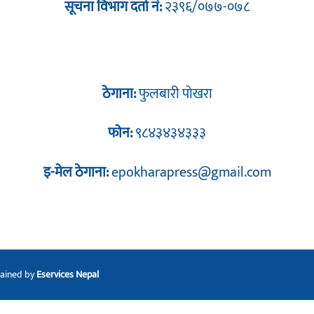
सूचना विभाग दर्ता नं:
२३९६/०७७-०७८
ठेगाना:
फुलबारी पोखरा
फोन:
९८४३४३४३३३
इ-मेल ठेगाना:
epokharapress@gmail.com
tained by
Eservices Nepal