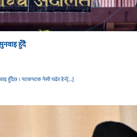
नवाइ हुँदै
ाइ हुँदैछ । पटकपटक पेसी चढेर हेर्न[...]