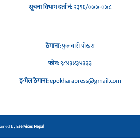
सूचना विभाग दर्ता नं:
२३९६/०७७-०७८
ठेगाना:
फुलबारी पोखरा
फोन:
९८४३४३४३३३
इ-मेल ठेगाना:
epokharapress@gmail.com
tained by
Eservices Nepal