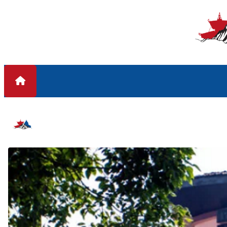
Skip to content
#सर्वोच्च अदालत #सभामुख