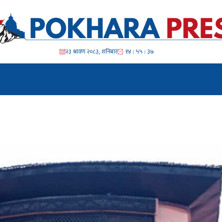
२३ श्रावण २०८३, शनिबार
१४ : ५५ : ३८