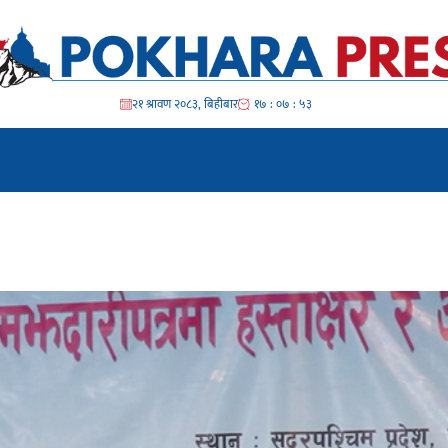
२१ श्रावण २०८३, बिहीबार
१७ : ०७ : ५४