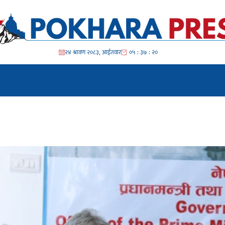
२४ श्रावण २०८३, आईतवार
०५ : ३७ : २१