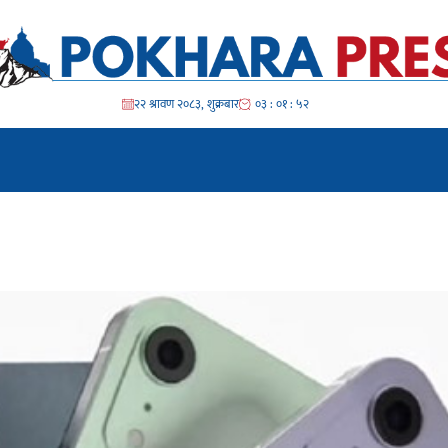
२२ श्रावण २०८३, शुक्रबार
०३ : ०१ : ५३