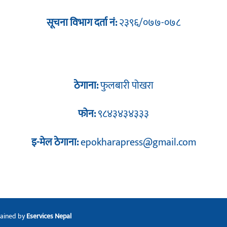
सूचना विभाग दर्ता नं:
२३९६/०७७-०७८
ठेगाना:
फुलबारी पोखरा
फोन:
९८४३४३४३३३
इ-मेल ठेगाना:
epokharapress@gmail.com
tained by
Eservices Nepal