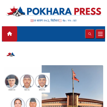
Skip to content
२१ श्रावण २०८३, बिहीबार
१७ : ५५ : ४२
Search
Ope
#नागरिक आन्दोलन