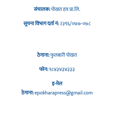
संचालक:
पोखरा हव प्रा.लि.
सूचना विभाग दर्ता नं:
२३९६/०७७-०७८
ठेगाना:
फुलबारी पोखरा
फोन:
९८४३४३४३३३
इ-मेल
ठेगाना:
epokharapress@gmail.com