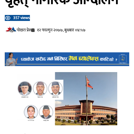
357 views
प‍ोखरा प्रेस
१२ फाल्गुन २०७७, बुधबार ०४:५७