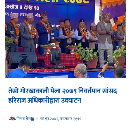
तेस्रो गोरखाकाली मेला २०७९ निवर्तमान सांसद
हरिराज अधिकारीद्वारा उदघाटन
प‍ोखरा प्रेस
४ आश्विन २०७९, मंगलवार २१:११