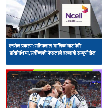
एनसेल प्रकरण: सतिषलाल ‘मालिक’ बाट फेरि
‘प्रतिनिधि’मा, सर्वोच्चको फैसलाले हल्लायो सम्पूर्ण खेल