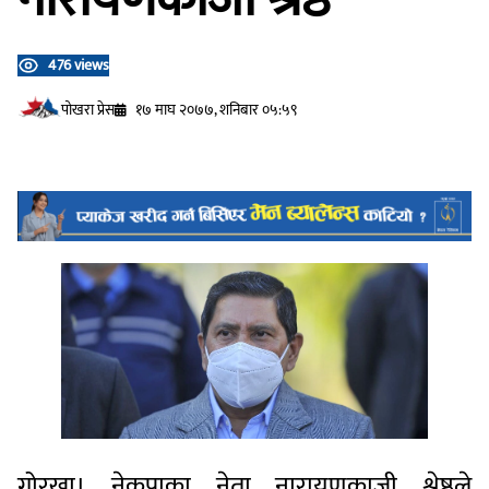
476 views
प‍ोखरा प्रेस
१७ माघ २०७७, शनिबार ०५:५९
गोरखा। नेकपाका नेता नारायणकाजी श्रेष्ठले