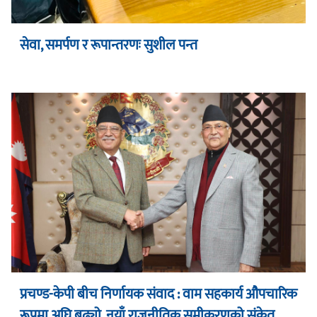
सेवा, समर्पण र रूपान्तरणः सुशील पन्त
प्रचण्ड-केपी बीच निर्णायक संवाद : वाम सहकार्य औपचारिक
रूपमा अघि बढ्यो, नयाँ राजनीतिक समीकरणको संकेत