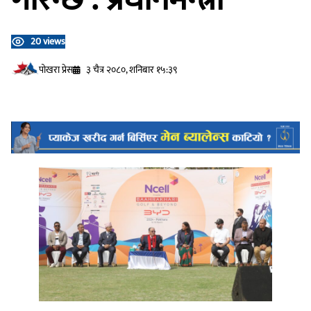
20 views
प‍ोखरा प्रेस
३ चैत्र २०८०, शनिबार १५:३९