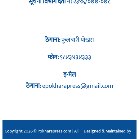
सूचना विभाग दर्ता नं:
२३९६/०७७-०७८
ठेगाना:
फुलबारी पोखरा
फोन:
९८४३४३४३३३
इ-मेल
ठेगाना:
epokharapress@gmail.com
Copyright 2026 © Pokharapress.com | All
Designed & Maintained by