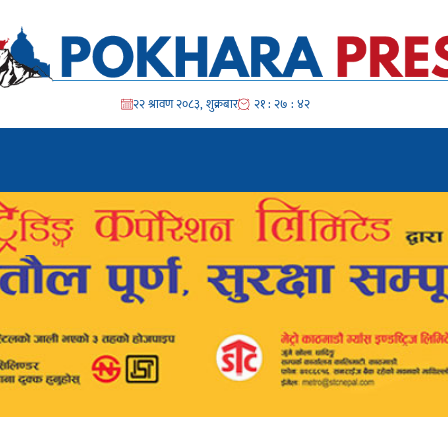
२२ श्रावण २०८३, शुक्रबार
२१ : २७ : ४५