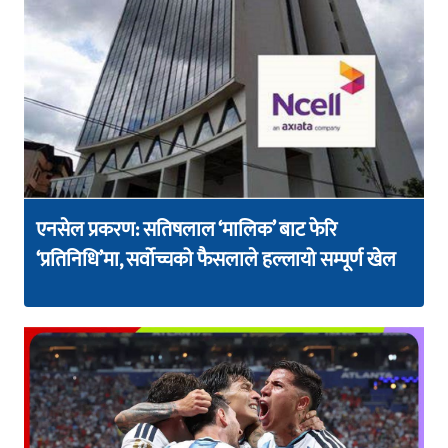
एनसेल प्रकरण: सतिषलाल ‘मालिक’ बाट फेरि
‘प्रतिनिधि’मा, सर्वोच्चको फैसलाले हल्लायो सम्पूर्ण खेल