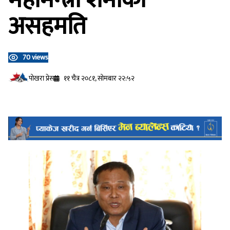
असहमति
70 views
प‍ोखरा प्रेस
११ चैत्र २०८१, सोमबार २२:५२