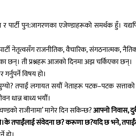
ा र पार्टी पुन:जागरणका एजेण्डाहरूको समर्थक हुँ। यद्यप
ेपछि पार्टी नेतृत्वसँग राजनीतिक, वैचारिक, संगठनात्मक, 
जनताका छन्। ती प्रश्नहरू आजको दिनमा अझ चर्किएका छन्।
गर्नुपर्ने विषय हो।
ाँ पुग्यो? तपाईं लगायत सयौं नेताहरू पटक–पटक सत्ता
ीवन धान्न बाध्य भयौं।
ण्डको राजीनामा’ मागेर दिन सकिन्छ?
आफ्नो निवास, दुब
ो।के तपाईंलाई संवेदना छ? करूणा छ?यदि छ भने, तपाईंले 
ने हो।