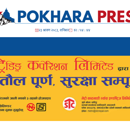
२३ श्रावण २०८३, शनिबार
१२ : ५४ : ४६