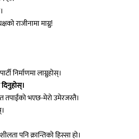
ो।
्षको राजीनामा माग्नु!
र्टी निर्माणमा लाग्नुहोस्।
दिनुहोस्।
त तपाईंको भएछ-मेरो उमेरजस्तै।
्।
शीलता पनि क्रान्तिको हिस्सा हो।