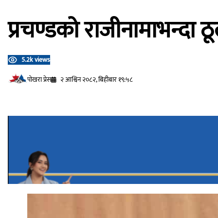
प्रचण्डको राजीनामाभन्दा ठू
5.2k views
प‍ोखरा प्रेस
२ आश्विन २०८२, बिहीबार १९:५८