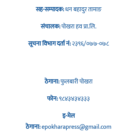
सह-सम्पादक:
धन बहादुर तामाङ
संचालक:
पोखरा हव प्रा.लि.
सूचना विभाग दर्ता नं:
२३९६/०७७-०७८
ठेगाना:
फुलबारी पोखरा
फोन:
९८४३४३४३३३
इ-मेल
ठेगाना:
epokharapress@gmail.com