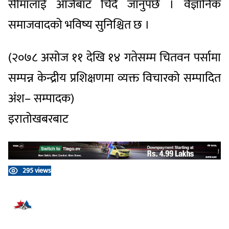
सीमालाई आजैबाट चिर्दै जानुपर्छ । वैज्ञानिक
समाजवादको भविष्य सुनिश्चित छ ।
(२०७८ असोज ११ देखि १४ गतेसम्म चितवन पर्सामा
सम्पन्न केन्द्रीय प्रशिक्षणमा व्यक्त विचारको सम्पादित
अंश– सम्पादक)
इरातोखबरबाट
295 views
प्रतिक्रिया दिनुहोस्