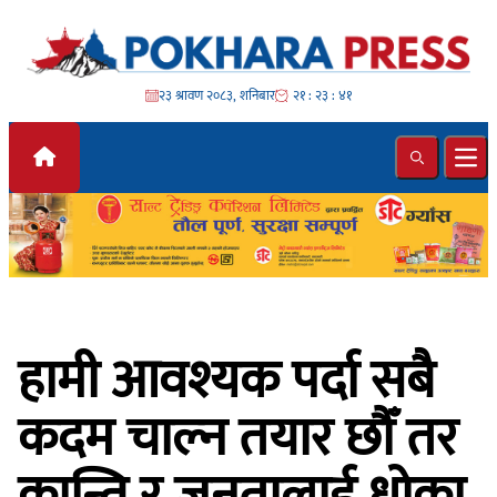
Skip to content
२३ श्रावण २०८३, शनिबार
२१ : २३ : ४३
Search
Ope
हामी आवश्यक पर्दा सबै
कदम चाल्न तयार छौँ तर
क्रान्ति र जनतालाई धोका