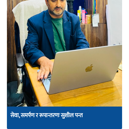
सेवा, समर्पण र रूपान्तरणः सुशील पन्त