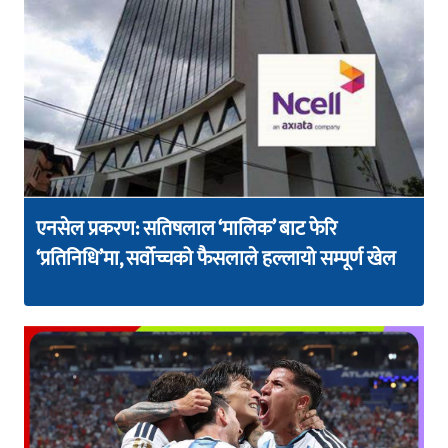
एनसेल प्रकरण: सतिषलाल ‘मालिक’ बाट फेरि
‘प्रतिनिधि’मा, सर्वोच्चको फैसलाले हल्लायो सम्पूर्ण खेल