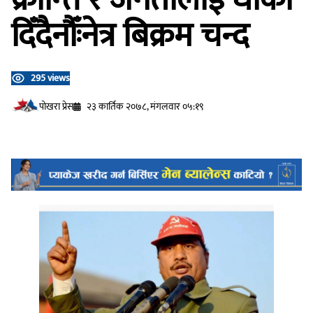
दिँदैनौँःनेत्र बिक्रम चन्द
295 views
प‍ोखरा प्रेस
२३ कार्तिक २०७८, मंगलवार ०५:१९