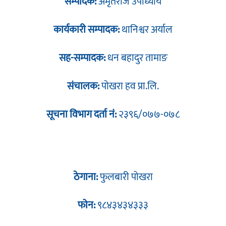
सम्पादक:
अमृतराज उपाध्याय
कार्यकारी सम्पादक:
थानिश्वर अर्याल
सह-सम्पादक:
धन बहादुर तामाङ
संचालक:
पोखरा हव प्रा.लि.
सूचना विभाग दर्ता नं:
२३९६/०७७-०७८
ठेगाना:
फुलबारी पोखरा
फोन:
९८४३४३४३३३