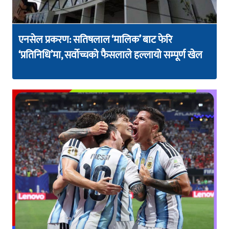
एनसेल प्रकरण: सतिषलाल ‘मालिक’ बाट फेरि
‘प्रतिनिधि’मा, सर्वोच्चको फैसलाले हल्लायो सम्पूर्ण खेल