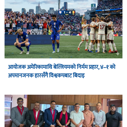
आयोजक अमेरिकामाथि बेल्जियमको निर्मम प्रहार, ४–१ को
अपमानजनक हारसँगै विश्वकपबाट बिदाइ