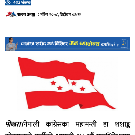
402 views
प‍ोखरा प्रेस
२ मंसिर २०७८, बिहीबार ०६:११
पोखरा।
नेपाली कांग्रेसका महामन्त्री डा शशाङ्क