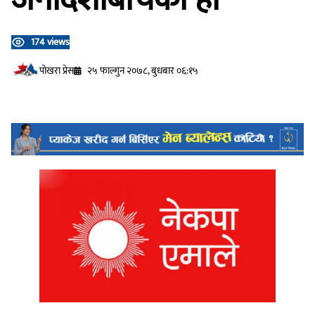
174 views
प‍ोखरा प्रेस
२५ फाल्गुन २०७८, बुधबार ०६:१५