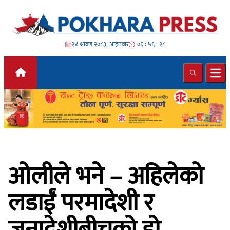
Skip to content
२४ श्रावण २०८३, आईतवार
०६ : ५६ : ३०
Search
Ope
ओलीले भने – अहिलेको
लडाईं परमादेशी र
जनादेशीबीचको हो