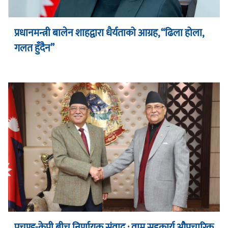
प्रधानमन्त्री बालेन शाहद्वारा धैर्यताको आग्रह, “ढिला होला,
गलत हुँदैन”
प्रचण्ड-केपी बीच निर्णायक संवाद : वाम सहकार्य औपचारिक