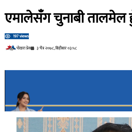
एमालेसँग चुनाबी तालमेल हुँ
197 views
प‍ोखरा प्रेस
३ चैत्र २०७८, बिहीबार ०३:५८