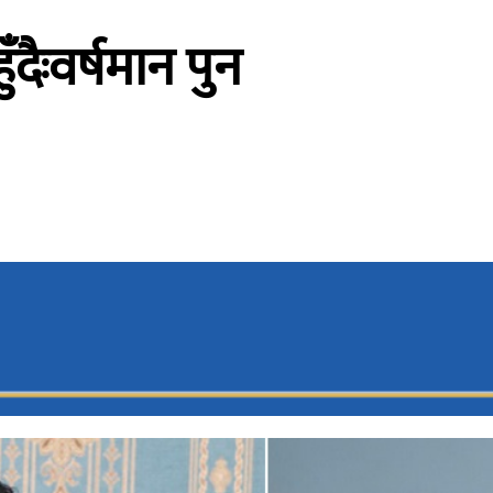
दैःवर्षमान पुन