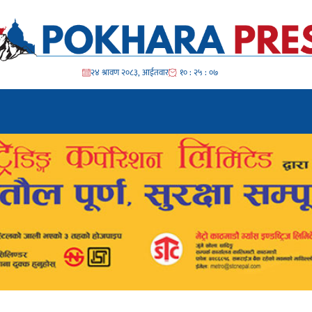
२४ श्रावण २०८३, आईतवार
१० : २५ : ०९