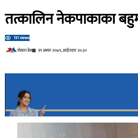
तत्कालिन नेकपाकाका बहुम
131 views
प‍ोखरा प्रेस
१९ असार २०७९, आईतवार २०:३०