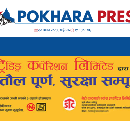
२४ श्रावण २०८३, आईतवार
१० : ३० : ४८