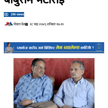
296 views
प‍ोखरा प्रेस
१८ भाद्र २०७९, शनिबार १७:१०