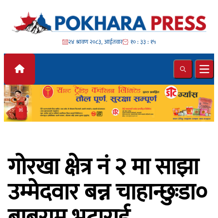
Skip to content
२४ श्रावण २०८३, आईतवार
१० : ३३ : १७
Search
Ope
गोरखा क्षेत्र नं २ मा साझा
उम्मेदवार बन्न चाहान्छुःडा०
बाबुराम भटाराई