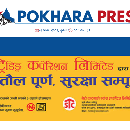
२२ श्रावण २०८३, शुक्रबार
०८ : ४५ : ३५