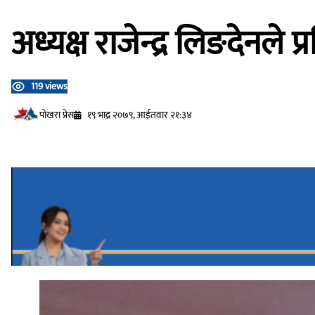
अध्यक्ष राजेन्द्र लिङदेनल
119 views
प‍ोखरा प्रेस
१९ भाद्र २०७९, आईतवार २१:३४