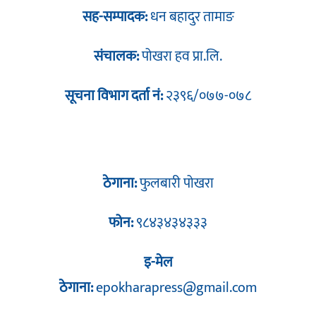
सह-सम्पादक:
धन बहादुर तामाङ
संचालक:
पोखरा हव प्रा.लि.
सूचना विभाग दर्ता नं:
२३९६/०७७-०७८
ठेगाना:
फुलबारी पोखरा
फोन:
९८४३४३४३३३
इ-मेल
ठेगाना:
epokharapress@gmail.com