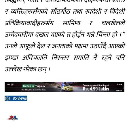
सिद्धान्त, नीति र कार्यक्रमविपरित दक्षिणपन्थी शक्ति
र व्यक्तिहरुसँगको साँठगाँठ तथा स्वदेशी र विदेशी
प्रतिक्रियावादीहरुसँग सामिप्य र चलखेलले
उम्मेदवारीमा दखल भएको त होईन भन्ने चिन्ता हो ।”
उनले आफूले देश र जनताको पक्षमा उठाउँदै आएको
झण्डा अविचलति निरन्तर समाति नै रहने पनि
उल्लेख गरेका छन् ।
85 views
प्रतिक्रिया दिनुहोस्