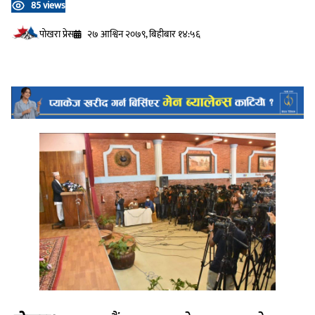
85 views
प‍ोखरा प्रेस
२७ आश्विन २०७९, बिहीबार १४:५६