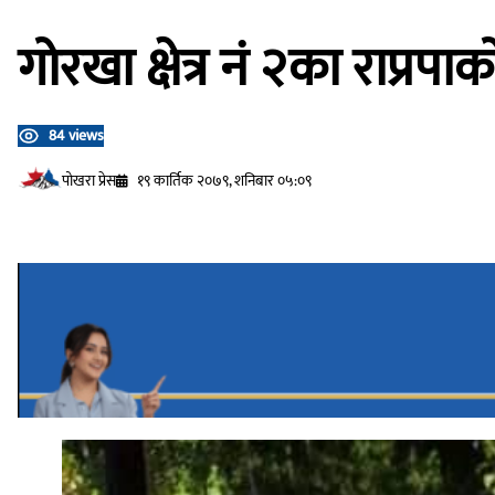
गोरखा क्षेत्र नं २का राप्रपा
84 views
प‍ोखरा प्रेस
१९ कार्तिक २०७९, शनिबार ०५:०९