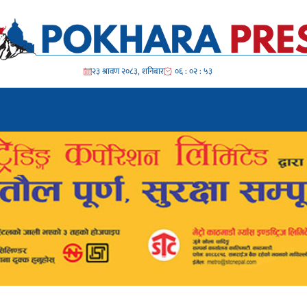
२३ श्रावण २०८३, शनिबार
०६ : ०२ : ५५