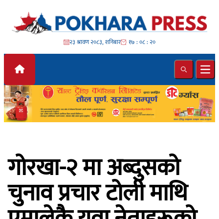
Skip to content
२३ श्रावण २०८३, शनिबार
१७ : ०८ : २१
Search
Ope
गोरखा-२ मा अब्दुसको
चुनाव प्रचार टोली माथि
एमालेकै युवा नेताहरूको