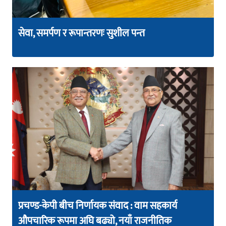
सेवा, समर्पण र रूपान्तरणः सुशील पन्त
प्रचण्ड-केपी बीच निर्णायक संवाद : वाम सहकार्य
औपचारिक रूपमा अघि बढ्यो, नयाँ राजनीतिक