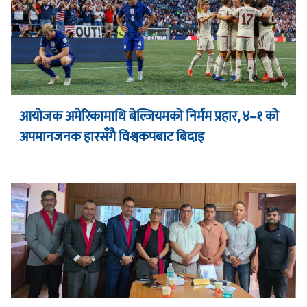
आयोजक अमेरिकामाथि बेल्जियमको निर्मम प्रहार, ४–१ को
अपमानजनक हारसँगै विश्वकपबाट बिदाइ