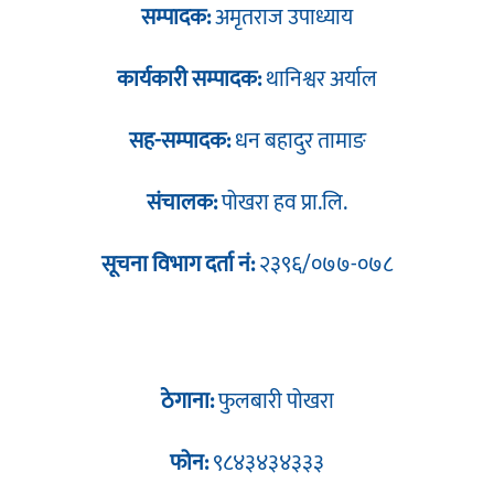
सम्पादक:
अमृतराज उपाध्याय
कार्यकारी सम्पादक:
थानिश्वर अर्याल
सह-सम्पादक:
धन बहादुर तामाङ
संचालक:
पोखरा हव प्रा.लि.
सूचना विभाग दर्ता नं:
२३९६/०७७-०७८
ठेगाना:
फुलबारी पोखरा
फोन:
९८४३४३४३३३