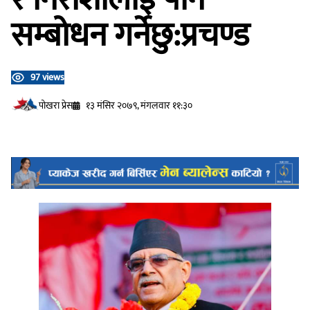
सम्बोधन गर्नेछु:प्रचण्ड
97 views
प‍ोखरा प्रेस
१३ मंसिर २०७९, मंगलवार ११:३०