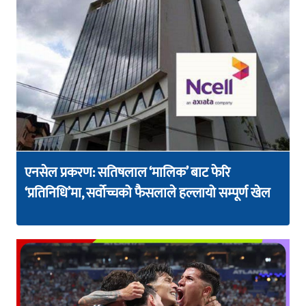
एनसेल प्रकरण: सतिषलाल ‘मालिक’ बाट फेरि
‘प्रतिनिधि’मा, सर्वोच्चको फैसलाले हल्लायो सम्पूर्ण खेल