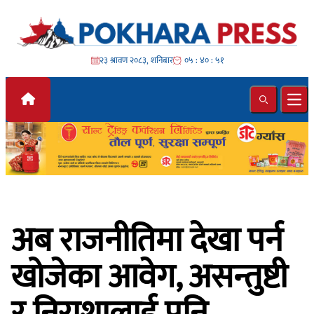
Skip to content
२३ श्रावण २०८३, शनिबार
०५ : ४० : ५३
Search
Ope
अब राजनीतिमा देखा पर्न
खोजेका आवेग, असन्तुष्टी
र निराशालाई पनि