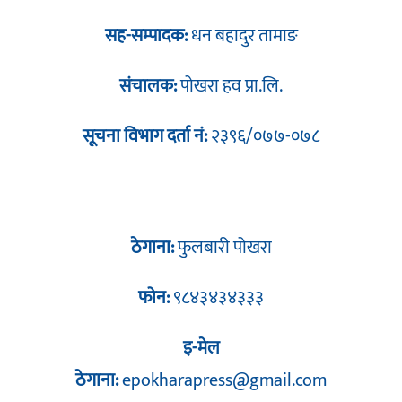
सह-सम्पादक:
धन बहादुर तामाङ
संचालक:
पोखरा हव प्रा.लि.
सूचना विभाग दर्ता नं:
२३९६/०७७-०७८
ठेगाना:
फुलबारी पोखरा
फोन:
९८४३४३४३३३
इ-मेल
ठेगाना:
epokharapress@gmail.com