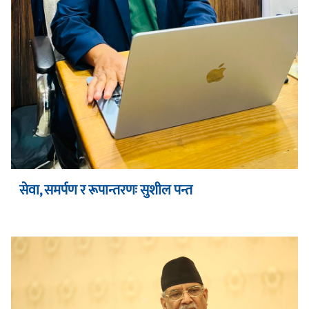
सेवा, समर्पण र रूपान्तरणः सुशील पन्त