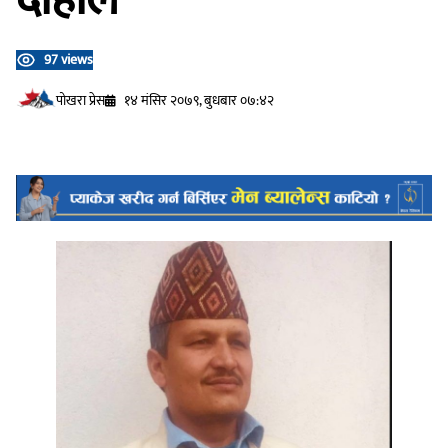
97 views
प‍ोखरा प्रेस
१४ मंसिर २०७९, बुधबार ०७:४२