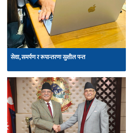
सेवा, समर्पण र रूपान्तरणः सुशील पन्त