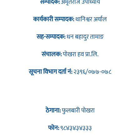
सम्पादक:
अमृतराज उपाध्याय
कार्यकारी सम्पादक:
थानिश्वर अर्याल
सह-सम्पादक:
धन बहादुर तामाङ
संचालक:
पोखरा हव प्रा.लि.
सूचना विभाग दर्ता नं:
२३९६/०७७-०७८
ठेगाना:
फुलबारी पोखरा
फोन:
९८४३४३४३३३