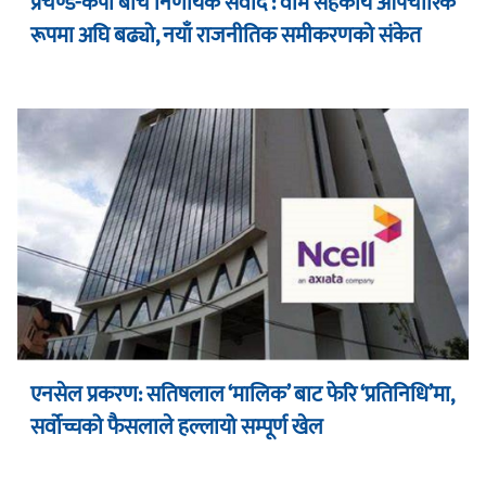
प्रचण्ड-केपी बीच निर्णायक संवाद : वाम सहकार्य औपचारिक
रूपमा अघि बढ्यो, नयाँ राजनीतिक समीकरणको संकेत
एनसेल प्रकरण: सतिषलाल ‘मालिक’ बाट फेरि ‘प्रतिनिधि’मा,
सर्वोच्चको फैसलाले हल्लायो सम्पूर्ण खेल