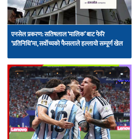
एनसेल प्रकरण: सतिषलाल ‘मालिक’ बाट फेरि
‘प्रतिनिधि’मा, सर्वोच्चको फैसलाले हल्लायो सम्पूर्ण खेल