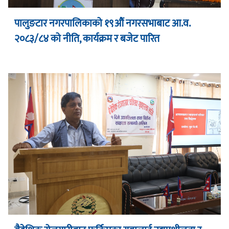
पालुङटार नगरपालिकाको १९औं नगरसभाबाट आ.व.
२०८३/८४ को नीति, कार्यक्रम र बजेट पारित