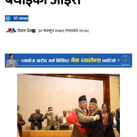
95 views
प‍ोखरा प्रेस
३० फाल्गुन २०७९, मंगलवार ०५:४८