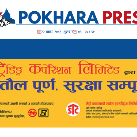
२२ श्रावण २०८३, शुक्रबार
०३ : २० : ५२