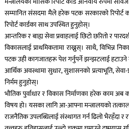
मन्त्रालयको मासिक रिपोर्ट कार्ड अनिवार्य रुपमा सार्वज
सम्मानित संसदमा मैले हरेक पटक सरकारको रिपोर्ट का
रिपोर्ट कार्डका साथ उपस्थित हुनुहोस्।
आन्तरिक र बाह्य सेवा प्रवाहलाई छिटो छरितो र पारदर
विकासलाई प्राथमिकतामा राख्नुस्। साथै, विभिन्न न
पटक उही कागजातहरू पेश गर्नुपर्ने झन्झटलाई हटाउने
आर्थिक अवस्थामा सुधार, सुशासनको प्रत्याभूति, सेवा-प
निर्मम हुनुहोस्।
भौतिक पुर्वाधार र विकास निर्माणका हरेक काम अब कम
विषय हो। यसका लागि आ-आफ्ना मन्त्रालयको तत्काल का
राजनैतिक उपलब्धिलाई संस्थागत गर्न ढिलो भैरहँदा 
तत्त्वहरु इतिहासलाई उल्टो चक्रमा घुमाउने दुष्प्र