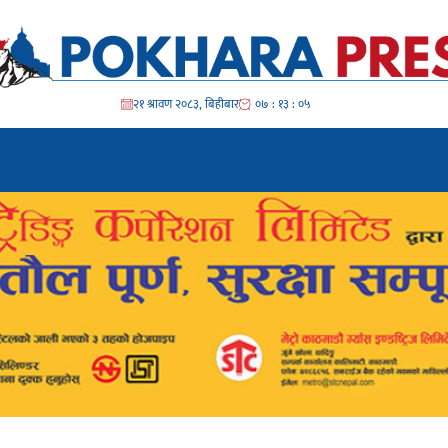
२१ श्रावण २०८३, बिहीबार
०७ : १३ : ०७