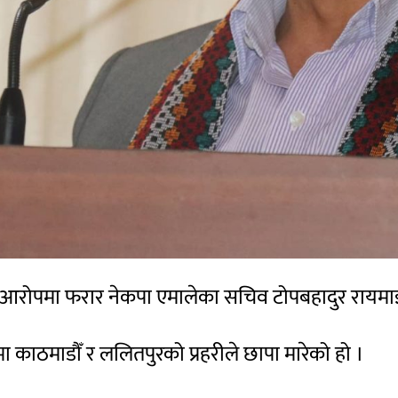
ो आरोपमा फरार नेकपा एमालेका सचिव टोपबहादुर रायमाझी
मा काठमाडौँ र ललितपुरको प्रहरीले छापा मारेको हो ।