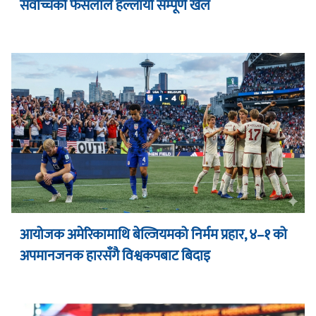
सर्वोच्चको फैसलाले हल्लायो सम्पूर्ण खेल
आयोजक अमेरिकामाथि बेल्जियमको निर्मम प्रहार, ४–१ को
अपमानजनक हारसँगै विश्वकपबाट बिदाइ