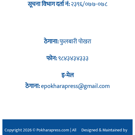
सूचना विभाग दर्ता नं:
२३९६/०७७-०७८
ठेगाना:
फुलबारी पोखरा
फोन:
९८४३४३४३३३
इ-मेल
ठेगाना:
epokharapress@gmail.com
Copyright 2026 © Pokharapress.com | All
Designed & Maintained by