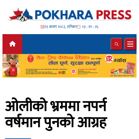
Skip to content
२३ श्रावण २०८३, शनिबार
०३ : १२ : २८
Search
Ope
ओलीको भ्रममा नपर्न
वर्षमान पुनको आग्रह