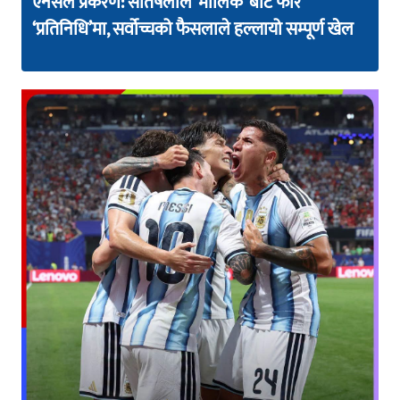
एनसेल प्रकरण: सतिषलाल ‘मालिक’ बाट फेरि
‘प्रतिनिधि’मा, सर्वोच्चको फैसलाले हल्लायो सम्पूर्ण खेल