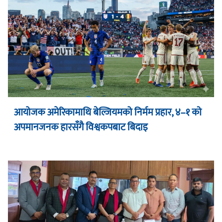
आयोजक अमेरिकामाथि बेल्जियमको निर्मम प्रहार, ४–१ को
अपमानजनक हारसँगै विश्वकपबाट बिदाइ