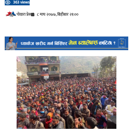
363 views
प‍ोखरा प्रेस
८ माघ २०७७, बिहीबार २१:००