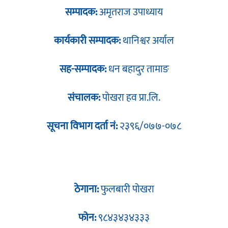
सम्पादक:
अमृतराज उपाध्याय
कार्यकारी सम्पादक:
थानिश्वर अर्याल
सह-सम्पादक:
धन बहादुर तामाङ
संचालक:
पोखरा हव प्रा.लि.
सूचना विभाग दर्ता नं:
२३९६/०७७-०७८
ठेगाना:
फुलबारी पोखरा
फोन:
९८४३४३४३३३