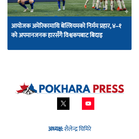
आयोजक अमेरिकामाथि बेल्जियमको निर्मम प्रहार, ४–१
को अपमानजनक हारसँगै विश्वकपबाट बिदाइ
अध्यक्ष:
शैलेन्द्र घिमिरे