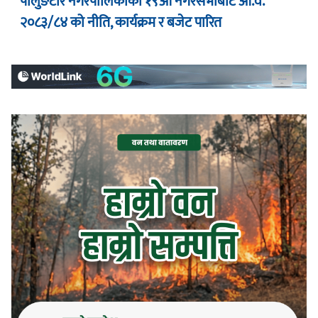
पालुङटार नगरपालिकाको १९औं नगरसभाबाट आ.व.
२०८३/८४ को नीति, कार्यक्रम र बजेट पारित