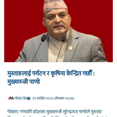
मुस्ताङलाई पर्यटन र कृषिमा केन्द्रित गर्छौँ :
मुख्यमन्त्री पाण्डे
प‍ोखरा प्रेस
२२ आश्विन २०८०, सोमबार ०५:४७
पोखरा। गण्डकी प्रदेशका मुख्यमन्त्री सुरेन्द्रराज पाण्डेले मुस्ताङ