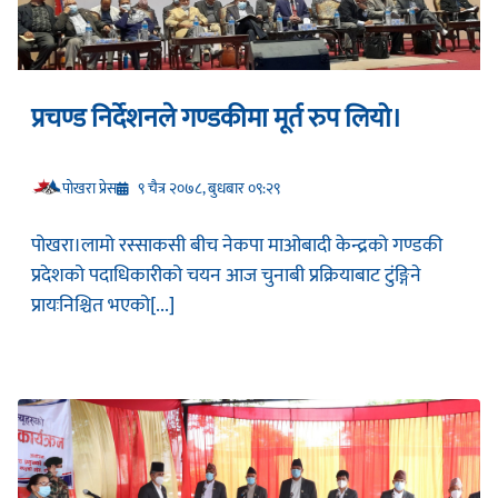
प्रचण्ड निर्देशनले गण्डकीमा मूर्त रुप लियो।
प‍ोखरा प्रेस
९ चैत्र २०७८, बुधबार ०९:२९
पोखरा।लामो रस्साकसी बीच नेकपा माओबादी केन्द्रको गण्डकी
प्रदेशको पदाधिकारीको चयन आज चुनाबी प्रक्रियाबाट टुंङ्गिने
प्रायःनिश्चित भएको[...]