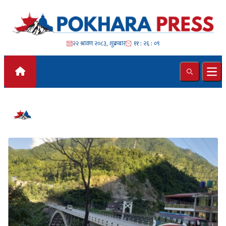
Skip to content
२२ श्रावण २०८३, शुक्रबार
११ : २६ : १०
Search
Ope
#गण्डकी प्रदेश