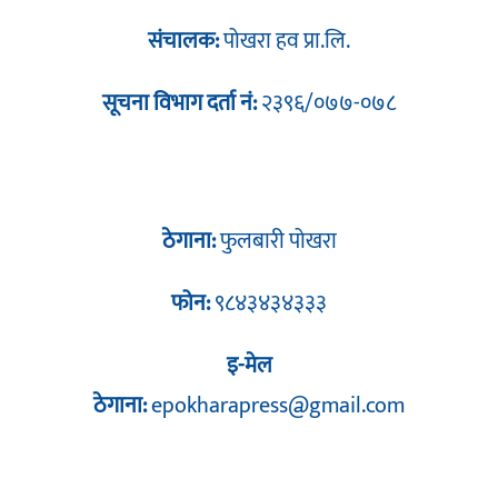
संचालक:
पोखरा हव प्रा.लि.
सूचना विभाग दर्ता नं:
२३९६/०७७-०७८
ठेगाना:
फुलबारी पोखरा
फोन:
९८४३४३४३३३
इ-मेल
ठेगाना:
epokharapress@gmail.com