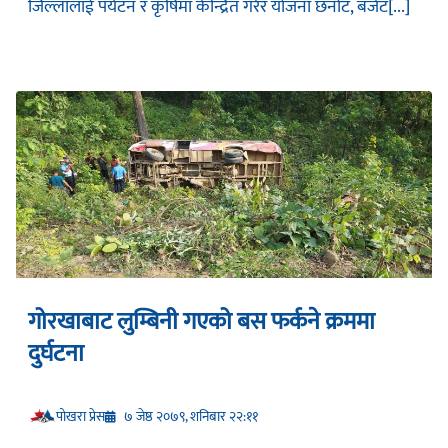
जिल्लालाई पर्यटन र कृषिमा केन्द्रित गरेर योजना छनोट, बजेट[...]
गोरखाबाट लुम्बिनी गएको बस फर्कने क्रममा
दुर्घटना
प‍ोखरा प्रेस
७ जेष्ठ २०७९, शनिबार २२:११