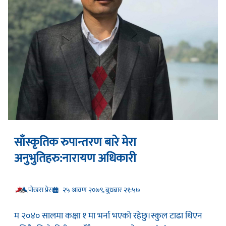
साँस्कृतिक रुपान्तरण बारे मेरा
अनुभुतिहरु:नारायण अधिकारी
प‍ोखरा प्रेस
२५ श्रावण २०७९, बुधबार २१:५७
म २०४० सालमा कक्षा १ मा भर्ना भएको रहेछु।स्कुल टाढा थिएन