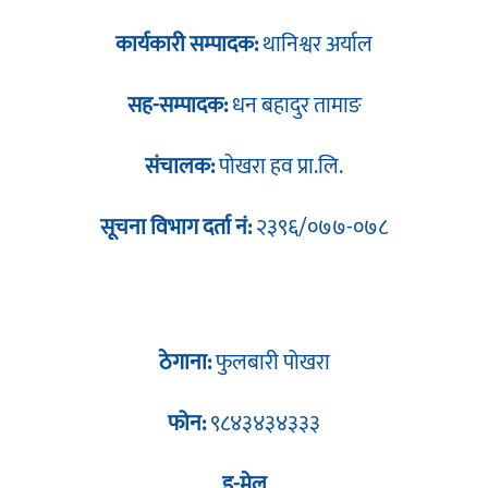
कार्यकारी सम्पादक:
थानिश्वर अर्याल
सह-सम्पादक:
धन बहादुर तामाङ
संचालक:
पोखरा हव प्रा.लि.
सूचना विभाग दर्ता नं:
२३९६/०७७-०७८
ठेगाना:
फुलबारी पोखरा
फोन:
९८४३४३४३३३
इ-मेल