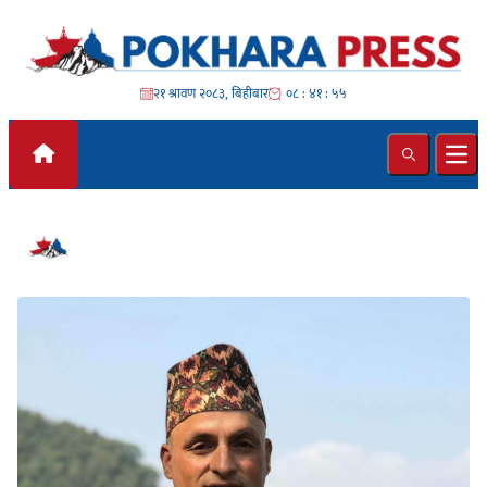
Skip to content
२१ श्रावण २०८३, बिहीबार
०८ : ४१ : ५५
Search
Ope
#नारायण अधिकारी