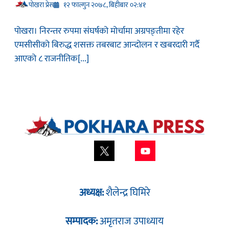
प‍ोखरा प्रेस
१२ फाल्गुन २०७८, बिहीबार ०२:४१
पोखरा। निरन्तर रुपमा संघर्षको मोर्चामा अग्रपङ्तीमा रहेर
एमसीसीको बिरुद्ध शसक्त तबरबाट आन्दोलन र खबरदारी गर्दै
आएको ८ राजनीतिक[...]
अध्यक्ष:
शैलेन्द्र घिमिरे
सम्पादक:
अमृतराज उपाध्याय