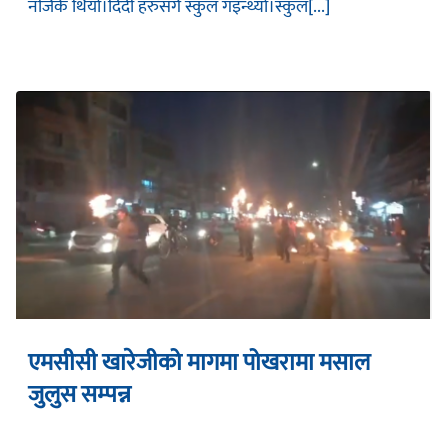
नजिकै थियो।दिदी हरुसँगै स्कुल गइन्थ्यो।स्कुल[...]
एमसीसी खारेजीको मागमा पोखरामा मसाल
जुलुस सम्पन्न