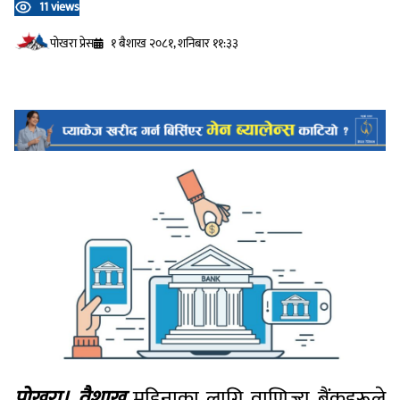
11 views
प‍ोखरा प्रेस
१ बैशाख २०८१, शनिबार ११:३३
पोखरा। वैशाख
महिनाका लागि वाणिज्य बैंकहरूले