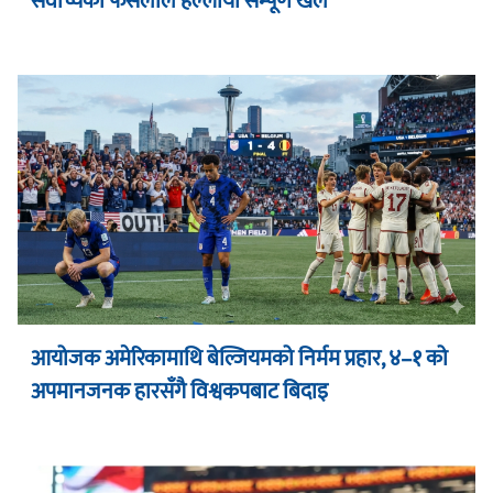
सर्वोच्चको फैसलाले हल्लायो सम्पूर्ण खेल
आयोजक अमेरिकामाथि बेल्जियमको निर्मम प्रहार, ४–१ को
अपमानजनक हारसँगै विश्वकपबाट बिदाइ