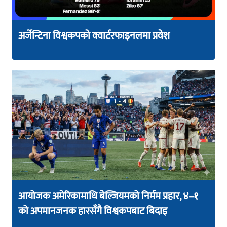
अर्जेन्टिना विश्वकपको क्वार्टरफाइनलमा प्रवेश
आयोजक अमेरिकामाथि बेल्जियमको निर्मम प्रहार, ४–१
को अपमानजनक हारसँगै विश्वकपबाट बिदाइ