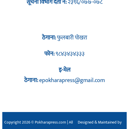
सूचना विभाग दर्ता नं:
२३९६/०७७-०७८
ठेगाना:
फुलबारी पोखरा
फोन:
९८४३४३४३३३
इ-मेल
ठेगाना:
epokharapress@gmail.com
Copyright 2026 © Pokharapress.com | All
Designed & Maintained by