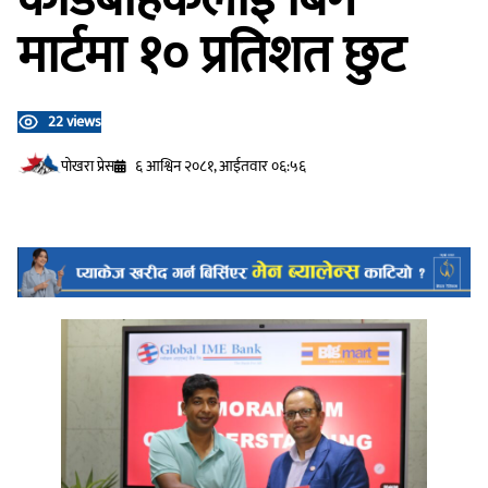
मार्टमा १० प्रतिशत छुट
22 views
प‍ोखरा प्रेस
६ आश्विन २०८१, आईतवार ०६:५६