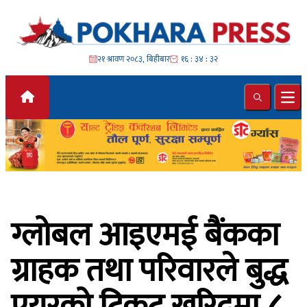
Skip to content
२१ श्रावण २०८३, बिहीबार
१६ : ३४ : ३३
Search
Ope
ग्लोबल आइएमई बैंकका
ग्राहक तथा परिवारले बुद्ध
एयरको टिकट खरिदमा ८