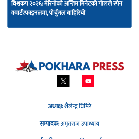
विश्वकप २०२६: मेरिनोको अन्तिम मिनेटको गोलले स्पेन
क्वार्टरफाइनलमा, पोर्चुगल बाहिरियो
अध्यक्ष:
शैलेन्द्र घिमिरे
सम्पादक:
अमृतराज उपाध्याय