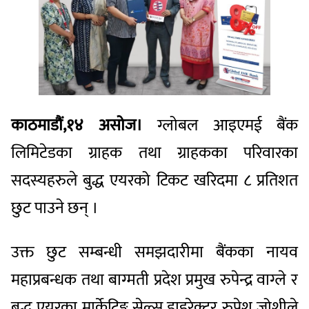
काठमाडौं,१४ असोज।
ग्लोबल आइएमई बैंक
लिमिटेडका ग्राहक तथा ग्राहकका परिवारका
सदस्यहरुले बुद्ध एयरको टिकट खरिदमा ८ प्रतिशत
छुट पाउने छन् ।
उक्त छुट सम्बन्धी समझदारीमा बैंकका नायव
महाप्रबन्धक तथा बाग्मती प्रदेश प्रमुख रुपेन्द्र वाग्ले र
बुद्ध एयरका मार्केटिङ्ग सेल्स डाइरेक्टर रुपेश जोशीले