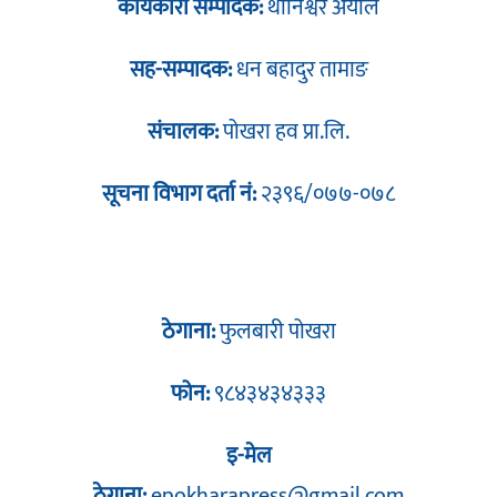
कार्यकारी सम्पादक:
थानिश्वर अर्याल
सह-सम्पादक:
धन बहादुर तामाङ
संचालक:
पोखरा हव प्रा.लि.
सूचना विभाग दर्ता नं:
२३९६/०७७-०७८
ठेगाना:
फुलबारी पोखरा
फोन:
९८४३४३४३३३
इ-मेल
ठेगाना:
epokharapress@gmail.com