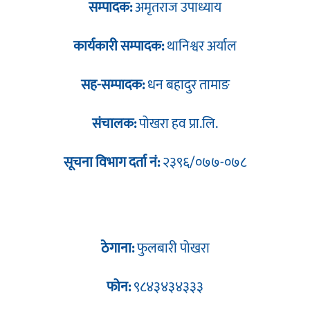
सम्पादक:
अमृतराज उपाध्याय
कार्यकारी सम्पादक:
थानिश्वर अर्याल
सह-सम्पादक:
धन बहादुर तामाङ
संचालक:
पोखरा हव प्रा.लि.
सूचना विभाग दर्ता नं:
२३९६/०७७-०७८
ठेगाना:
फुलबारी पोखरा
फोन:
९८४३४३४३३३