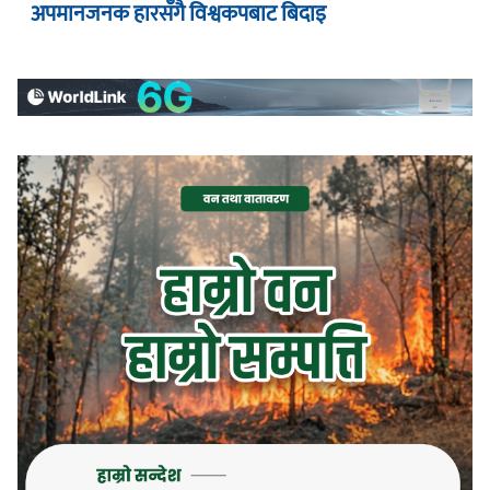
अपमानजनक हारसँगै विश्वकपबाट बिदाइ