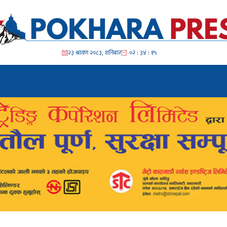
२३ श्रावण २०८३, शनिबार
०२ : ३४ : १७