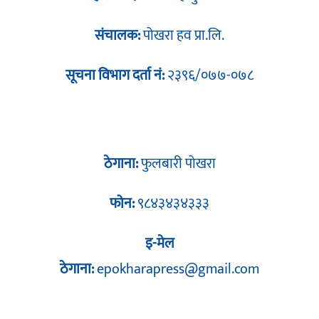
संचालक:
पोखरा हव प्रा.लि.
सूचना विभाग दर्ता नं:
२३९६/०७७-०७८
ठेगाना:
फुलबारी पोखरा
फोन:
९८४३४३४३३३
इ-मेल
ठेगाना:
epokharapress@gmail.com