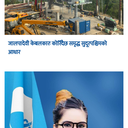
जालपादेवी केबलकारः कोरिँदैछ समृद्ध सुदूरपश्चिमको
आधार