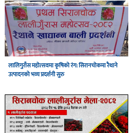
लालिगुराँस महोत्सवमा कृषिको रंग: सिरानचोकमा रैथाने
उत्पादनको भव्य प्रदर्शनी सुरु