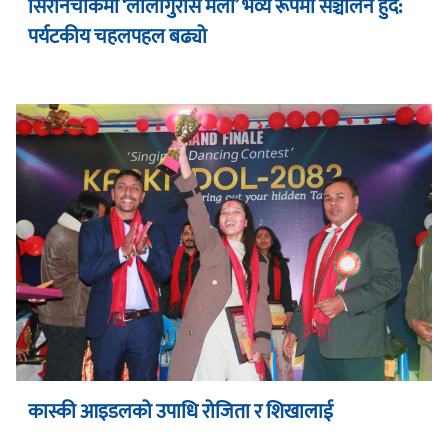
सिरानचोकमा ‘लालीगुराँस मेला’ भव्य रूपमा सञ्चालन हुँदै:
पर्यटकीय चहलपहल बढ्यो
कास्की आइडलको उपाधि रोजिता र शिखालाई