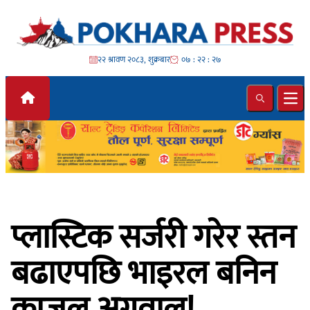
Skip to content
२२ श्रावण २०८३, शुक्रबार
०७ : २२ : २९
Search
Ope
प्लास्टिक सर्जरी गरेर स्तन
बढाएपछि भाइरल बनिन
काजल अग्रवाल!